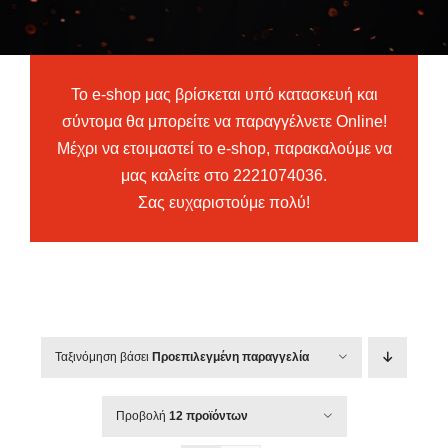
Μεταχειρισμένα
×
Αξεσουάρ
Το e-shop μας βρίσκεται υπό κατασκευή και
σύντομα θα μπορείτε να παραγγέλνετε Online!
Ανταλλακτικά
Μέχρι να ετοιμαστεί το e-shop, παρακαλούμε να
ΑΝΑΖΉΤΗΣΗ
μας καλείτε στο 2221074036.
ΓΙΑ:
Σας ευχαριστούμε πολύ!
Ταξινόμηση βάσει
Προεπιλεγμένη παραγγελία
Προβολή
12 προϊόντων