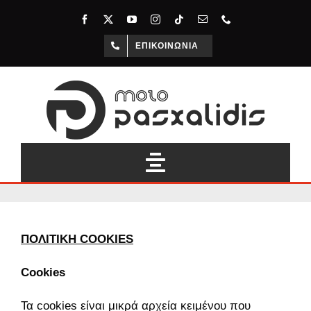
Μετάβαση
στο
περιεχόμενο
ΕΠΙΚΟΙΝΩΝΊΑ
Toggle
Navigation
Αρχική
ΠΟΛΙΤΙΚΗ COOKIES
Η Εταιρεία
Cookies
Νέα Μοντέλα
Τα cookies είναι μικρά αρχεία κειμένου που