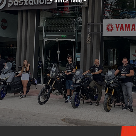
Μεταχειρισμένα
Αξεσουάρ
Ανταλλακτικά
ΑΝΑΖΉΤΗΣΗ
ΓΙΑ: