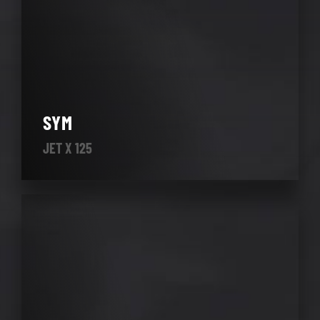
SYM
JET X 125